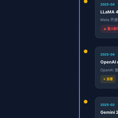
2025-04
LLaMA 
Meta 开
🔥 重大影
2025-04
OpenAI
OpenAI
⭐ 显著
2025-03
Gemini 