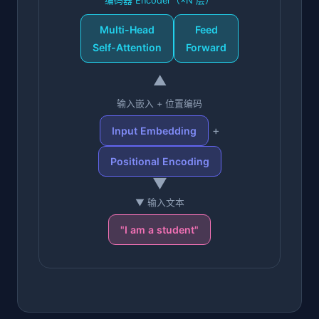
编码器 Encoder（×N 层）
Multi-Head
Feed
Self-Attention
Forward
▲
输入嵌入 + 位置编码
+
Input Embedding
Positional Encoding
▼
▼ 输入文本
"I am a student"