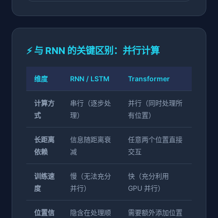
⚡ 与 RNN 的关键区别：并行计算
维度
RNN / LSTM
Transformer
计算方
串行（逐步处
并行（同时处理所
式
理）
有位置）
长距离
信息随距离衰
任意两个位置直接
依赖
减
交互
训练速
慢（无法充分
快（充分利用
度
并行）
GPU 并行）
位置信
隐含在处理顺
需要额外添加位置