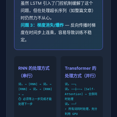
虽然 LSTM 引入了门控机制缓解了这个
问题，但在处理超长序列（如整篇文章）
时仍然力不从心。
问题 3：梯度消失/爆炸
— 反向传播时梯
度在时间步上连乘，容易导致训练不稳
定。
RNN 的处理方式
Transformer 的
（串行）
处理方式（并行）
词₁ → [RNN] → 词₂ →
词₁ ──┐
[RNN] → 词₃ → [RNN]
词₂ ──┼──→ [Self-
→ …
Attention] → 全部同
⏱️ 必须等上一步完成才能
时处理
处理下一步
词₃ ──┘
⚡ 所有词同时处理，充分
利用 GPU