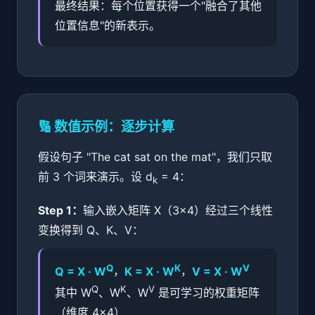
最终结果：每个位置获得一个"融合了其他
位置信息"的新表示。
🔢 数值示例：逐步计算
假设句子 "The cat sat on the mat"，我们只取
前 3 个词来演示。设 d
= 4：
k
Step 1：
输入嵌入矩阵 X（3×4）经过三个线性
变换得到 Q、K、V：
Q
K
V
Q = X · W
，
K = X · W
，
V = X · W
Q
K
V
其中 W
、W
、W
是可学习的权重矩阵
（维度 4×4）