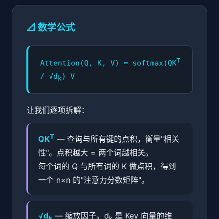
📐 数学公式
T
Attention(Q, K, V) = softmax(QK
/ √d
) V
k
让我们逐项拆解：
T
QK
— 查询与所有键的点积，衡量"相关
性"。点积越大 = 两个词越相关。
每个词的 Q 与所有词的 K 做点积，得到
一个 n×n 的"注意力分数矩阵"。
√d
— 缩放因子。d
是 Key 向量的维
k
k