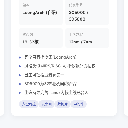
架构
代表型号
LoongArch (自研)
3C5000 /
3D5000
核心数
工艺制程
16-32核
12nm / 7nm
完全自有指令集(LoongArch)
风格类似MIPS/RISC-V, 不依赖外方授权
自主可控程度最高之一
3D5000为32核服务器级产品
生态持续完善, Linux内核主线已合入
安全可控
云桌面
数据库
中间件