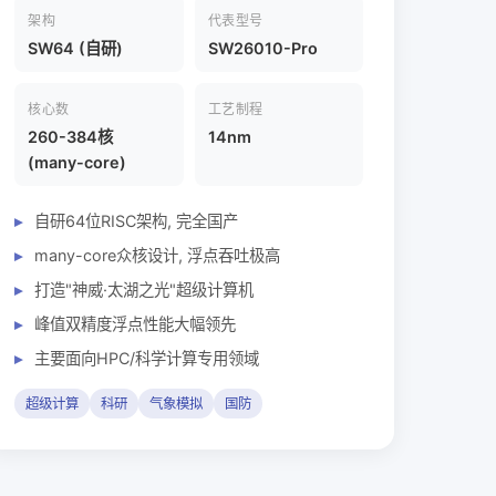
架构
代表型号
SW64 (自研)
SW26010-Pro
核心数
工艺制程
260-384核
14nm
(many-core)
自研64位RISC架构, 完全国产
many-core众核设计, 浮点吞吐极高
打造"神威·太湖之光"超级计算机
峰值双精度浮点性能大幅领先
主要面向HPC/科学计算专用领域
超级计算
科研
气象模拟
国防