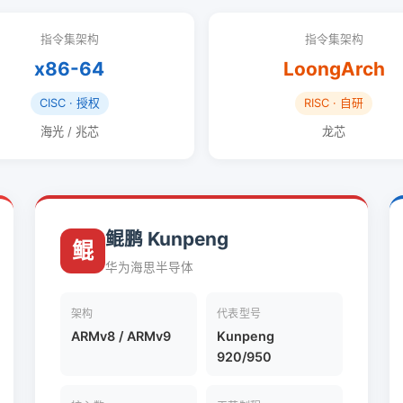
指令集架构
指令集架构
x86-64
LoongArch
CISC · 授权
RISC · 自研
海光 / 兆芯
龙芯
鲲鹏 Kunpeng
鲲
华为海思半导体
架构
代表型号
ARMv8 / ARMv9
Kunpeng
920/950