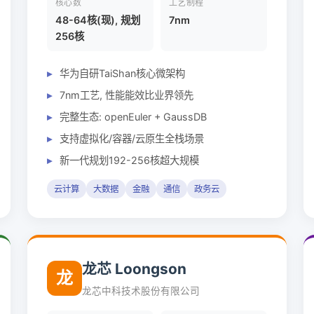
核心数
工艺制程
48-64核(现), 规划
7nm
256核
华为自研TaiShan核心微架构
7nm工艺, 性能能效比业界领先
完整生态: openEuler + GaussDB
支持虚拟化/容器/云原生全栈场景
新一代规划192-256核超大规模
云计算
大数据
金融
通信
政务云
龙芯 Loongson
龙
龙芯中科技术股份有限公司