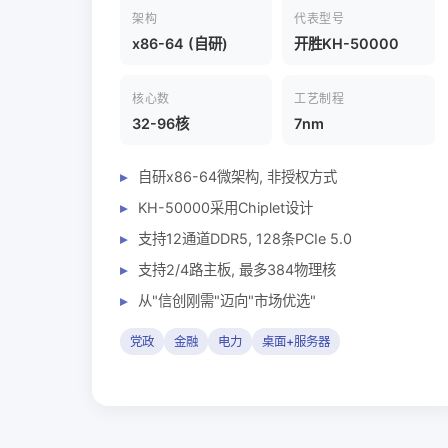
架构
代表型号
x86-64 (自研)
开胜KH-50000
核心数
工艺制程
32-96核
7nm
自研x86-64微架构, 非授权方式
KH-50000采用Chiplet设计
支持12通道DDR5, 128条PCIe 5.0
支持2/4路主板, 最多384物理核
从"信创刚需"迈向"市场优选"
党政
金融
电力
桌面+服务器